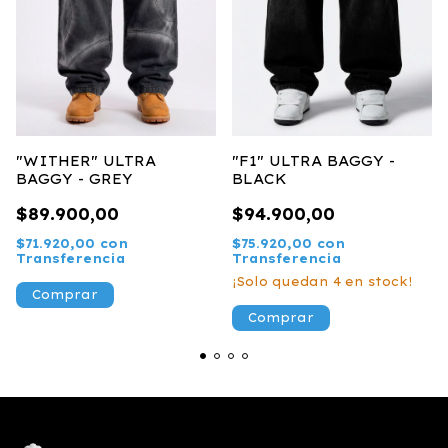
"WITHER" ULTRA
"F1" ULTRA BAGGY -
BAGGY - GREY
BLACK
$89.900,00
$94.900,00
$71.920,00
con
$75.920,00
con
Transferencia
Transferencia
¡Solo quedan
4
en stock!
Comprar
Comprar