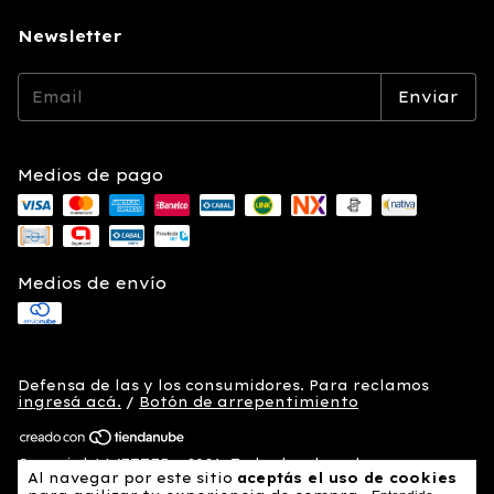
Newsletter
Medios de pago
Medios de envío
Defensa de las y los consumidores. Para reclamos
ingresá acá.
/
Botón de arrepentimiento
Copyright WETTER - 2026. Todos los derechos
Al navegar por este sitio
aceptás el uso de cookies
reservados.