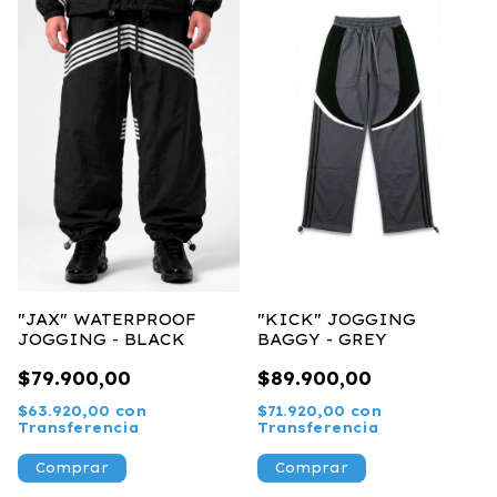
"JAX" WATERPROOF
"KICK" JOGGING
JOGGING - BLACK
BAGGY - GREY
$79.900,00
$89.900,00
$63.920,00
con
$71.920,00
con
Transferencia
Transferencia
Comprar
Comprar