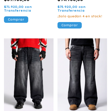
$71.920,00
con
$75.920,00
con
Transferencia
Transferencia
¡Solo quedan
4
en stock!
Comprar
Comprar