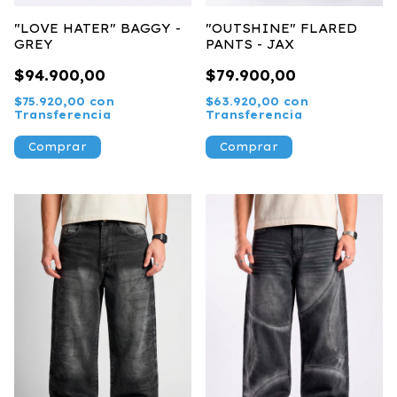
"LOVE HATER" BAGGY -
"OUTSHINE" FLARED
GREY
PANTS - JAX
$94.900,00
$79.900,00
$75.920,00
con
$63.920,00
con
Transferencia
Transferencia
Comprar
Comprar