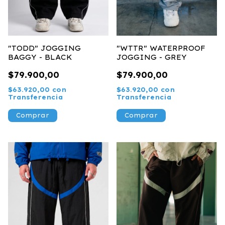
"TODD" JOGGING
"WTTR" WATERPROOF
BAGGY - BLACK
JOGGING - GREY
$79.900,00
$79.900,00
$63.920,00
con
$63.920,00
con
Transferencia
Transferencia
Comprar
Comprar