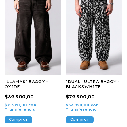
"LLAMAS" BAGGY -
"DUAL" ULTRA BAGGY -
OXIDE
BLACK&WHITE
$89.900,00
$79.900,00
$71.920,00
con
$63.920,00
con
Transferencia
Transferencia
Comprar
Comprar